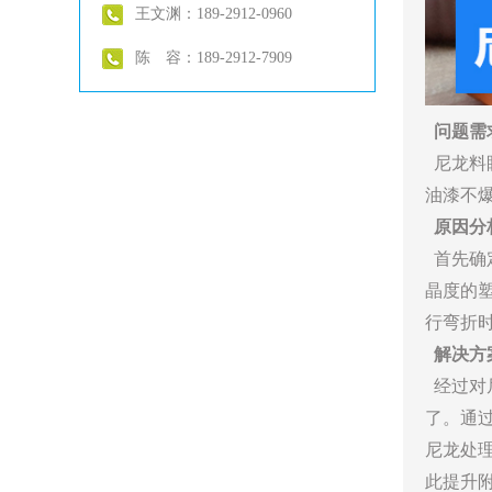
王文渊：189-2912-0960
陈 容：189-2912-7909
问题需
尼龙料
油漆不
原因分
首先确
晶度的
行弯折
解决方
经过对
了。通
尼龙处
此提升